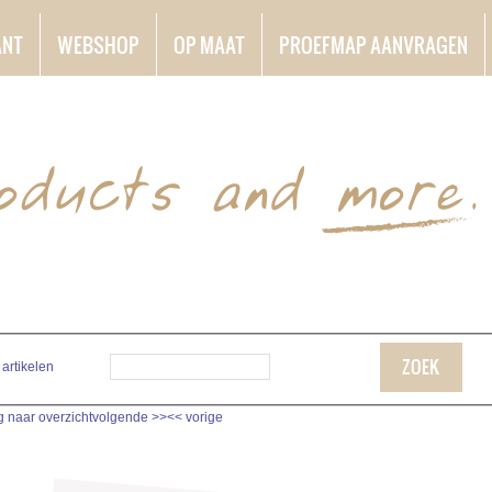
ANT
WEBSHOP
OP MAAT
PROEFMAP AANVRAGEN
ZOEK
 artikelen
g naar overzicht
volgende
>>
<<
vorige