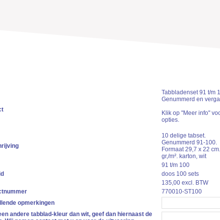
Tabbladenset 91 t/m 
Genummerd en verga
ct
Klik op "Meer info" vo
opties.
10 delige tabset.
Genummerd 91-100.
ijving
Formaat 29,7 x 22 cm.
gr,/m². karton, wit
91 t/m 100
id
doos 100 sets
135,00 excl. BTW
ctnummer
770010-ST100
llende opmerkingen
 een andere tabblad-kleur dan wit, geef dan hiernaast de