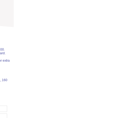
100.
ard.
or extra
, 160