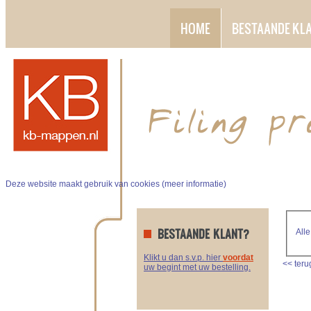
HOME
BESTAANDE KL
Deze website maakt gebruik van cookies (
meer informatie
)
BESTAANDE KLANT?
Alle
Klikt u dan s.v.p. hier
voordat
<<
teru
uw begint met uw bestelling.