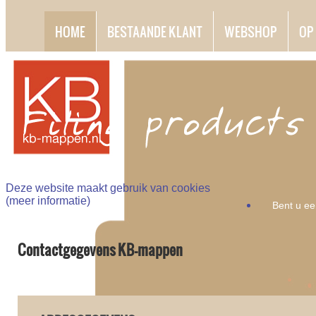
HOME
BESTAANDE KLANT
WEBSHOP
OP
Deze website maakt gebruik van cookies
(
meer informatie
)
Bent u ee
Contactgegevens KB-mappen