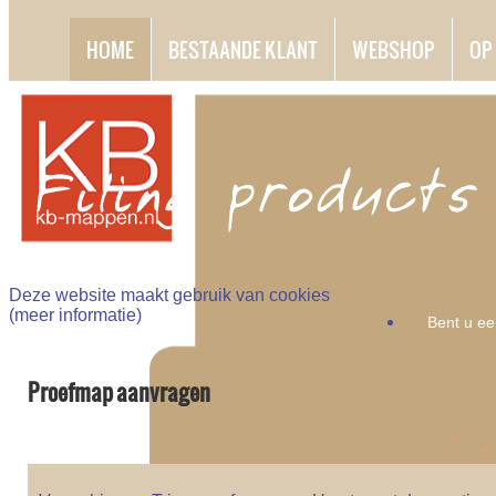
HOME
BESTAANDE KLANT
WEBSHOP
OP
Deze website maakt gebruik van cookies
(
meer informatie
)
Bent u ee
Proefmap aanvragen