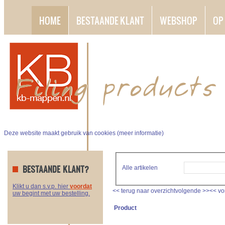
HOME
BESTAANDE KLANT
WEBSHOP
OP
Deze website maakt gebruik van cookies (
meer informatie
)
BESTAANDE KLANT?
Alle artikelen
Klikt u dan s.v.p. hier
voordat
<<
terug naar overzicht
volgende
>>
<<
vo
uw begint met uw bestelling.
Product