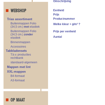
Omschrijving
WEBSHOP
Eenheid
Prijs
Productnummer
Trias assortiment
Buitenmappen Folio
Welke kleur + g/m² ?
(34,5 cm.)
met
elastiek
Buitenmappen Folio
Prijs per eenheid
(34,5 cm.)
zonder
Aantal
elastiek
Binnenmappen
Accessoires
Tabbladensets
T.b.v. producties
rechtbank
standaard-algemeen
Mappen met lint
XXL-mappen
B4-formaat
A3-formaat
OP MAAT