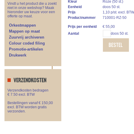
Kleur
Roze (50 st.)
Vindt u het product die u zoekt
Eenheid
doos 50 st.
niet in onze webshop? Maak
hieronder uw keuze voor een
Prijs
1,10 p/st. excl. BT
offerte op maat.
Productnummer
710001-RZ-50
Orkestmappen
Prijs per eenheid
€
55,00
Mappen op maat
Aantal
doos 50 st.
Zuurvrij archiveren
Colour coded filing
BESTEL
Promotie-artikelen
Drukwerk
VERZENDKOSTEN
Verzendkosten bedragen
€ 7.50 excl. BTW
Bestellingen vanaf € 150,00
excl. BTW worden gratis
verzonden.