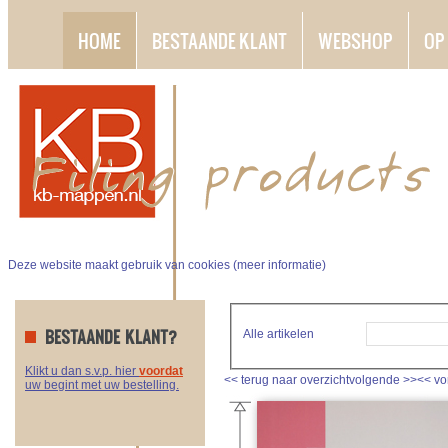
HOME
BESTAANDE KLANT
WEBSHOP
OP
Deze website maakt gebruik van cookies (
meer informatie
)
BESTAANDE KLANT?
Alle artikelen
Klikt u dan s.v.p. hier
voordat
<<
terug naar overzicht
volgende
>>
<<
vo
uw begint met uw bestelling.