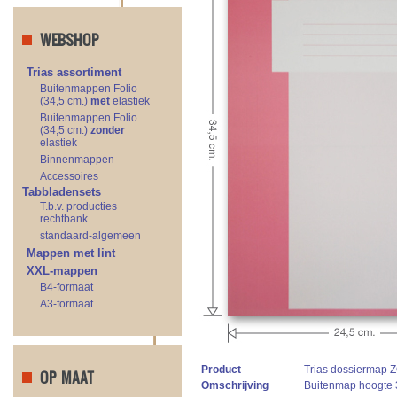
WEBSHOP
Trias assortiment
Buitenmappen Folio
(34,5 cm.)
met
elastiek
Buitenmappen Folio
(34,5 cm.)
zonder
elastiek
Binnenmappen
Accessoires
Tabbladensets
T.b.v. producties
rechtbank
standaard-algemeen
Mappen met lint
XXL-mappen
B4-formaat
A3-formaat
Product
Trias dossiermap Z
OP MAAT
Omschrijving
Buitenmap hoogte 34