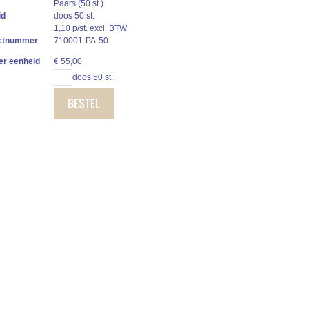
Paars (50 st.)
id
doos 50 st.
1,10 p/st. excl. BTW
ctnummer
710001-PA-50
per eenheid
€
55,00
doos 50 st.
BESTEL