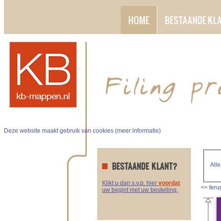
HOME
BESTAANDE KL
Deze website maakt gebruik van cookies (
meer informatie
)
BESTAANDE KLANT?
Alle
Klikt u dan s.v.p. hier
voordat
<<
teru
uw begint met uw bestelling.