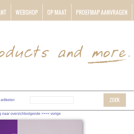
ANT
WEBSHOP
OP MAAT
PROEFMAP AANVRAGEN
ZOEK
 artikelen
g naar overzicht
volgende
>>
<<
vorige