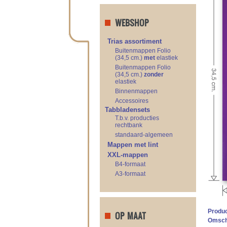
WEBSHOP
Trias assortiment
Buitenmappen Folio
(34,5 cm.)
met
elastiek
Buitenmappen Folio
(34,5 cm.)
zonder
elastiek
Binnenmappen
Accessoires
Tabbladensets
T.b.v. producties
rechtbank
standaard-algemeen
Mappen met lint
XXL-mappen
B4-formaat
A3-formaat
Produ
OP MAAT
Omschr