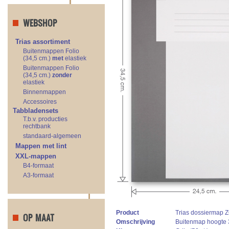
WEBSHOP
Trias assortiment
Buitenmappen Folio
(34,5 cm.)
met
elastiek
Buitenmappen Folio
(34,5 cm.)
zonder
elastiek
Binnenmappen
Accessoires
Tabbladensets
T.b.v. producties
rechtbank
standaard-algemeen
Mappen met lint
XXL-mappen
B4-formaat
A3-formaat
Product
Trias dossiermap Z
OP MAAT
Omschrijving
Buitenmap hoogte 34