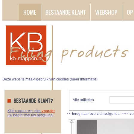
HOME
BESTAANDE KLANT
WEBSHOP
OP
Deze website maakt gebruik van cookies (
meer informatie
)
BESTAANDE KLANT?
Alle artikelen
Klikt u dan s.v.p. hier
voordat
<<
terug naar overzicht
volgende
>>
<<
vo
uw begint met uw bestelling.