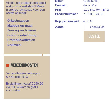
Kleur
Grijs (50 st.)
Vindt u het product die u zoekt
Eenheid
doos 50 st.
niet in onze webshop? Maak
hieronder uw keuze voor een
Prijs
1,10 p/st. excl. BT
offerte op maat.
Productnummer
710001-GR-50
Orkestmappen
Prijs per eenheid
€
55,00
Mappen op maat
Aantal
doos 50 st.
Zuurvrij archiveren
Colour coded filing
BESTEL
Promotie-artikelen
Drukwerk
VERZENDKOSTEN
Verzendkosten bedragen
€ 7.50 excl. BTW
Bestellingen vanaf € 150,00
excl. BTW worden gratis
verzonden.