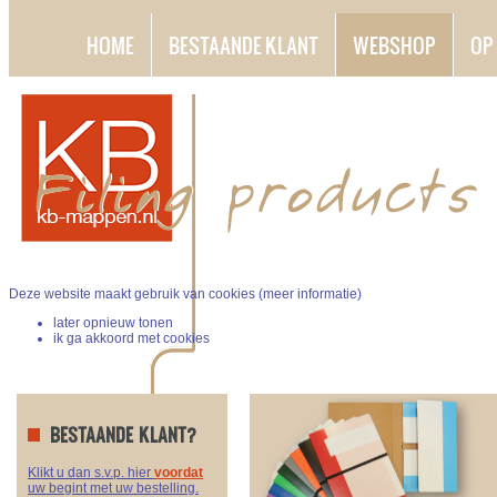
HOME
BESTAANDE KLANT
WEBSHOP
OP
Deze website maakt gebruik van cookies (
meer informatie
)
later opnieuw tonen
ik ga akkoord met cookies
BESTAANDE KLANT?
Klikt u dan s.v.p. hier
voordat
uw begint met uw bestelling.