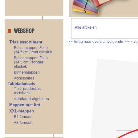
Alle artikelen
WEBSHOP
<<
terug naar overzicht
volgende
>>
<<
vo
Trias assortiment
Buitenmappen Folio
(34,5 cm.)
met
elastiek
Buitenmappen Folio
(34,5 cm.)
zonder
elastiek
Binnenmappen
Accessoires
Tabbladensets
T.b.v. producties
rechtbank
standaard-algemeen
Mappen met lint
XXL-mappen
B4-formaat
A3-formaat