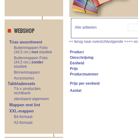
Alle artikelen
WEBSHOP
<<
terug naar overzicht
volgende
>>
<<
vo
Trias assortiment
Buitenmappen Folio
(34,5 cm.)
met
elastiek
Product
Omschrijving
Buitenmappen Folio
(34,5 cm.)
zonder
Eenheid
elastiek
Prijs
Binnenmappen
Productnummer
Accessoires
Tabbladensets
Prijs per eenheid
T.b.v. producties
Aantal
rechtbank
standaard-algemeen
Mappen met lint
XXL-mappen
B4-formaat
A3-formaat