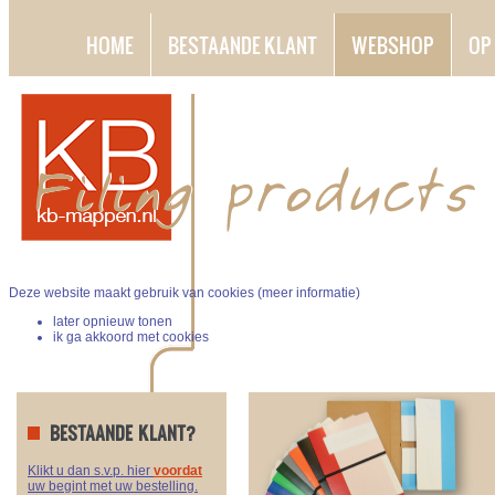
HOME
BESTAANDE KLANT
WEBSHOP
OP
Deze website maakt gebruik van cookies (
meer informatie
)
later opnieuw tonen
ik ga akkoord met cookies
BESTAANDE KLANT?
Klikt u dan s.v.p. hier
voordat
uw begint met uw bestelling.