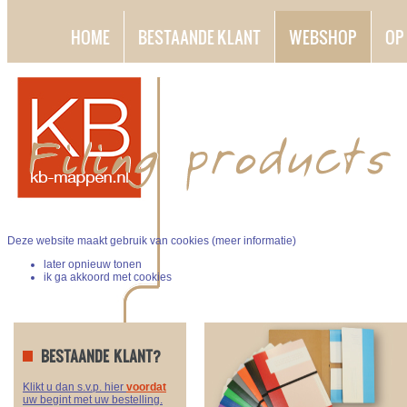
HOME
BESTAANDE KLANT
WEBSHOP
OP
Deze website maakt gebruik van cookies (
meer informatie
)
later opnieuw tonen
ik ga akkoord met cookies
BESTAANDE KLANT?
Klikt u dan s.v.p. hier
voordat
uw begint met uw bestelling.