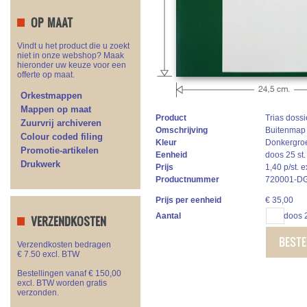
OP MAAT
Vindt u het product die u zoekt
niet in onze webshop? Maak
hieronder uw keuze voor een
offerte op maat.
Orkestmappen
Mappen op maat
Product
Trias dossi
Zuurvrij archiveren
Omschrijving
Buitenmap h
Colour coded filing
Kleur
Donkergroe
Promotie-artikelen
Eenheid
doos 25 st.
Drukwerk
Prijs
1,40 p/st. 
Productnummer
720001-D
Prijs per eenheid
€
35,00
Aantal
doos 2
VERZENDKOSTEN
BESTE
Verzendkosten bedragen
€ 7.50 excl. BTW
Bestellingen vanaf € 150,00
excl. BTW worden gratis
verzonden.