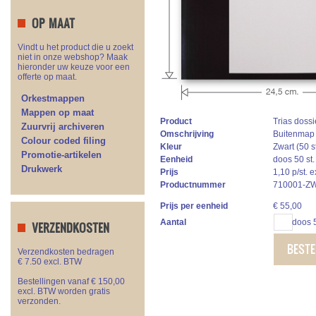
OP MAAT
Vindt u het product die u zoekt
niet in onze webshop? Maak
hieronder uw keuze voor een
offerte op maat.
Orkestmappen
Mappen op maat
Product
Trias doss
Zuurvrij archiveren
Omschrijving
Buitenmap h
Colour coded filing
Kleur
Zwart (50 st
Promotie-artikelen
Eenheid
doos 50 st.
Drukwerk
Prijs
1,10 p/st. 
Productnummer
710001-Z
Prijs per eenheid
€
55,00
Aantal
doos 5
VERZENDKOSTEN
BESTE
Verzendkosten bedragen
€ 7.50 excl. BTW
Bestellingen vanaf € 150,00
excl. BTW worden gratis
verzonden.