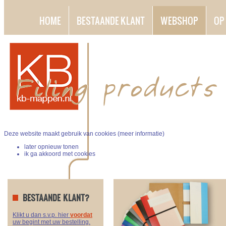
HOME
BESTAANDE KLANT
WEBSHOP
OP
Deze website maakt gebruik van cookies (
meer informatie
)
later opnieuw tonen
ik ga akkoord met cookies
BESTAANDE KLANT?
Klikt u dan s.v.p. hier
voordat
uw begint met uw bestelling.