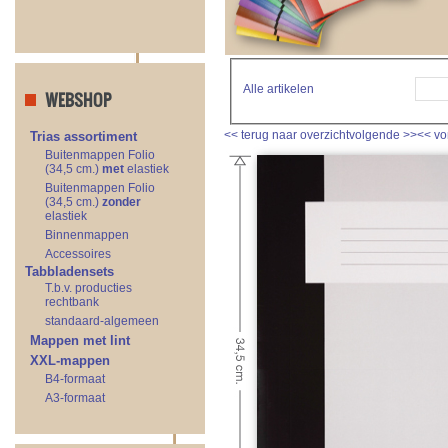
Alle artikelen
WEBSHOP
<<
terug naar overzicht
volgende
>>
<<
vo
Trias assortiment
Buitenmappen Folio
(34,5 cm.)
met
elastiek
Buitenmappen Folio
(34,5 cm.)
zonder
elastiek
Binnenmappen
Accessoires
Tabbladensets
T.b.v. producties
rechtbank
standaard-algemeen
Mappen met lint
XXL-mappen
B4-formaat
A3-formaat