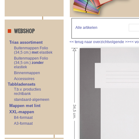
Alle artikelen
WEBSHOP
<<
terug naar overzicht
volgende
>>
<<
vo
Trias assortiment
Buitenmappen Folio
(34,5 cm.)
met
elastiek
Buitenmappen Folio
(34,5 cm.)
zonder
elastiek
Binnenmappen
Accessoires
Tabbladensets
T.b.v. producties
rechtbank
standaard-algemeen
Mappen met lint
XXL-mappen
B4-formaat
A3-formaat