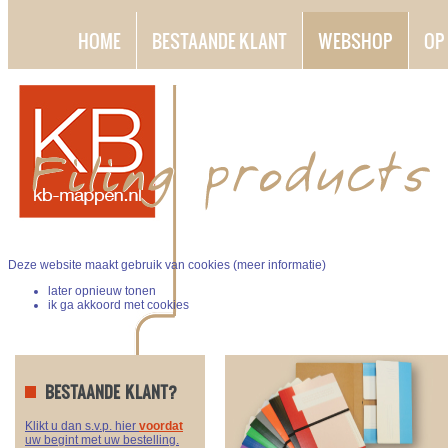
HOME
BESTAANDE KLANT
WEBSHOP
OP
Deze website maakt gebruik van cookies (
meer informatie
)
later opnieuw tonen
ik ga akkoord met cookies
BESTAANDE KLANT?
Klikt u dan s.v.p. hier
voordat
uw begint met uw bestelling.