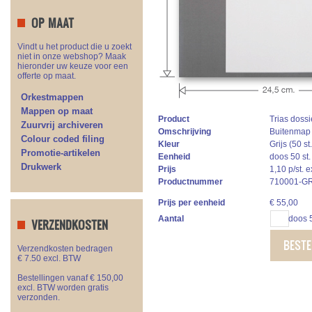
OP MAAT
Vindt u het product die u zoekt
niet in onze webshop? Maak
hieronder uw keuze voor een
offerte op maat.
Orkestmappen
Mappen op maat
Product
Trias doss
Zuurvrij archiveren
Omschrijving
Buitenmap h
Colour coded filing
Kleur
Grijs (50 st.
Promotie-artikelen
Eenheid
doos 50 st.
Drukwerk
Prijs
1,10 p/st. 
Productnummer
710001-G
Prijs per eenheid
€
55,00
Aantal
doos 5
VERZENDKOSTEN
BESTE
Verzendkosten bedragen
€ 7.50 excl. BTW
Bestellingen vanaf € 150,00
excl. BTW worden gratis
verzonden.